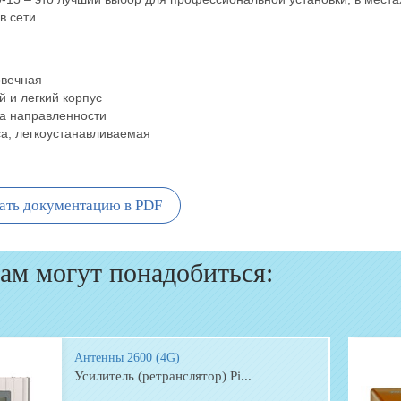
в сети.
овечная
 и легкий корпус
а направленности
а, легкоустанавливаемая
ать документацию в PDF
ам могут понадобиться:
Антенны 2600 (4G)
Усилитель (ретранслятор) Pi...