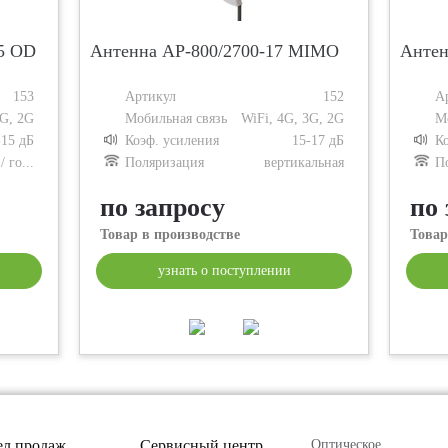
15 OD
Антенна AP-800/2700-17 MIMO
Антен
153
Артикул
152
А
3G, 2G
Мобильная связь
WiFi, 4G, 3G, 2G
М
-15 дБ
Коэф. усиления
15-17 дБ
К
 го...
Поляризация
вертикальная
П
по запросу
по 
Товар в производстве
Товар
узнать о поступлении
ел продаж
Сервисный центр
Оптическое