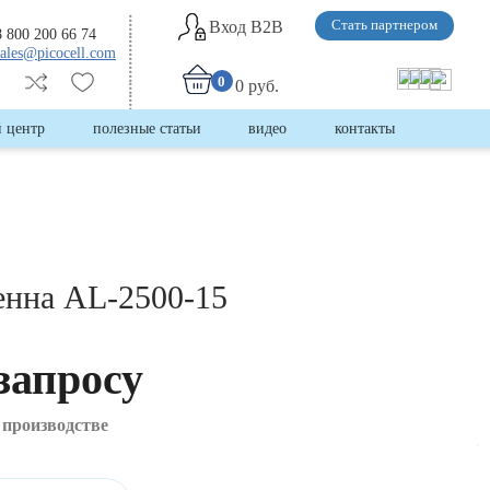
Вход B2B
Стать партнером
8 800 200 66 74
sales@picocell.com
0
0 руб.
 центр
полезные статьи
видео
контакты
енна AL-2500-15
запросу
 производстве