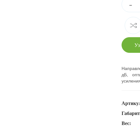
-
Уз
Направле
дБ, оп
усилени
Артику
Габари
Вес: