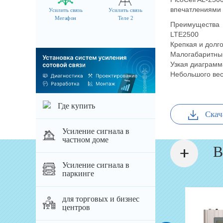
впечатлениями 
Усилить связь
Усилить связь
Мегафон
Теле 2
Преимущества
LTE2500
Крепкая и долг
Малогабаритный
Узкая диаграмм
Небольшого вес
Где купить
Скач
Усиление сигнала в
частном доме
В
Усиление сигнала в
паркинге
для торговых и бизнес
Антенны 2600 (4G)
центров
Кабельная сборка 8D/FB N/m...