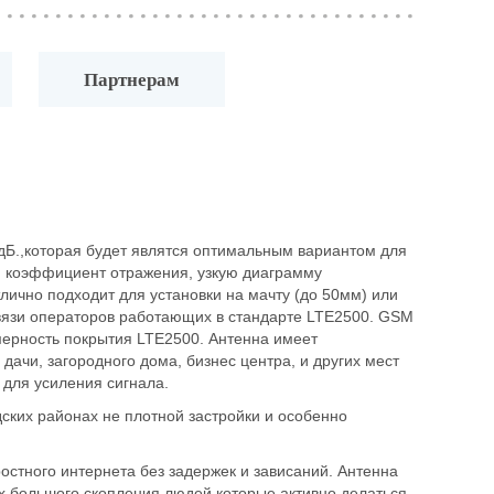
Партнерам
 дБ.,которая будет являтся оптимальным вариантом для
й коэффициент отражения, узкую диаграмму
лично подходит для установки на мачту (до 50мм) или
связи операторов работающих в стандарте LTE2500. GSM
омерность покрытия LTE2500. Антенна имеет
ачи, загородного дома, бизнес центра, и других мест
 для усиления сигнала.
дских районах не плотной застройки и особенно
ростного интернета без задержек и зависаний. Антенна
ах большого скопления людей которые активно делаться