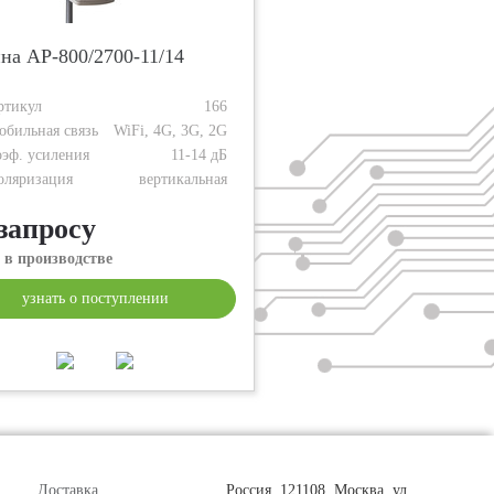
на AP-800/2700-11/14
ртикул
166
обильная связь
WiFi, 4G, 3G, 2G
оэф. усиления
11-14 дБ
оляризация
вертикальная
запросу
 в производстве
узнать о поступлении
Доставка
Россия, 121108, Москва, ул.