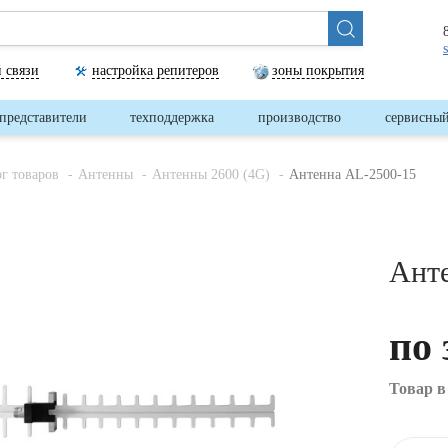
 связи
настройка репитеров
зоны покрытия
представители
техподдержка
производство
сервисный
ог товаров
Антенны
Антенны 2600 (4G)
Антенна AL-2500-15
Ант
по 
Товар в