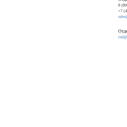
8 (80
+7 (
sales
Отде
rnd@p