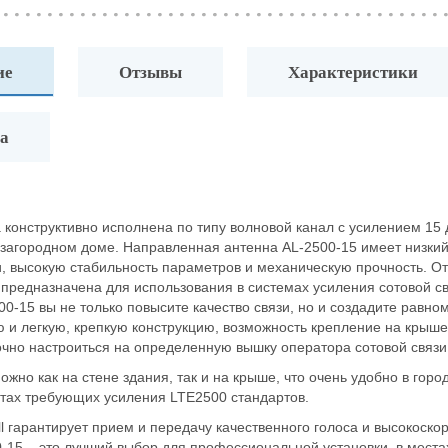
ие
Отзывы
Характеристики
а
 конструктивно исполнена по типу волновой канал с усилением 15
 загородном доме. Направленная антенна AL-2500-15 имеет низки
, высокую стабильность параметров и механическую прочность. От
 предназначена для использования в системах усиления сотовой 
00-15 вы не только повысите качество связи, но и создадите равн
 и легкую, крепкую конструкцию, возможность крепление на крыше д
точно настроиться на определенную вышку оператора сотовой связи
жно как на стене здания, так и на крыше, что очень удобно в горо
стах требующих усиления LTE2500 стандартов.
l гарантирует прием и передачу качественного голоса и высокоско
00-15 – это лучший выбор для профессиональной установки, в мест