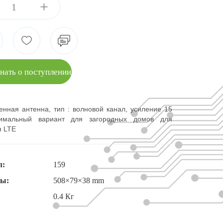
+
нать о поступлении
нная антенна, тип : волновой канал, усиление 15
тимальный вариант для загородных домов для
я LTE
л:
159
ты:
508×79×38 mm
0.4 Кг