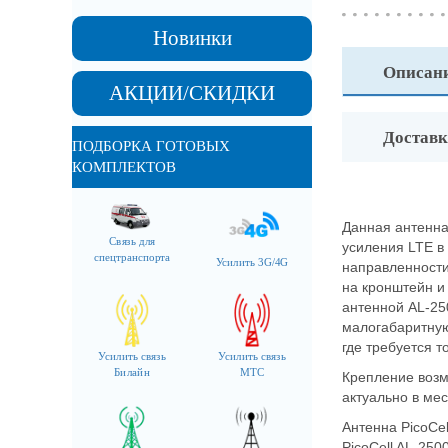
Новинки
Описан
АКЦИИ/СКИДКИ
Доставк
ПОДБОРКА ГОТОВЫХ
КОМПЛЕКТОВ
Данная антенна
Связь для
усиления LTE в
спецтранспорта
Усилить 3G/4G
направленности
на кронштейн и
антенной AL-25
малогабаритную
где требуется 
Усилить связь
Усилить связь
Билайн
МТС
Крепление возмо
актуально в ме
Антенна PicoCel
PicoCell AL-25