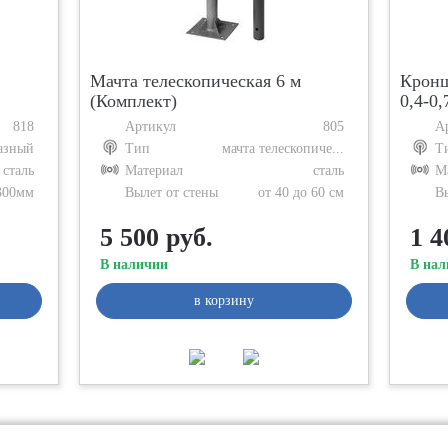
Мачта телескопическая 6 м
Кронш
(Комплект)
0,4-0,
818
Артикул
805
А
азный
Тип
мачта телескопиче...
Т
сталь
Материал
сталь
М
300мм
Вылет от стены
от 40 до 60 см
В
5 500 руб.
1 4
В наличии
В нал
в корзину