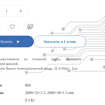
+
Купить
Заказать в 1 клик
изготовлена из стальной трубы, окрашена
ой краской.
кте Вынос телескопический квадр. (0,3-05м) - 2шт
л:
804
ты:
2000×32×1.5, 2000×38×1.5 mm
9.3 Кг