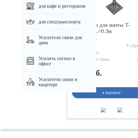
для кафе и ресторанов
для спецтранспорта
Кронштейн для мачты Т-
образный L=0.3м
Усилители связи для
Артикул
дачи
Тип
Т-обр
Материал
Усилить сигнал в
Вылет от стены
офисе
900 руб.
Усилители связи в
В наличии
квартире
в корзину