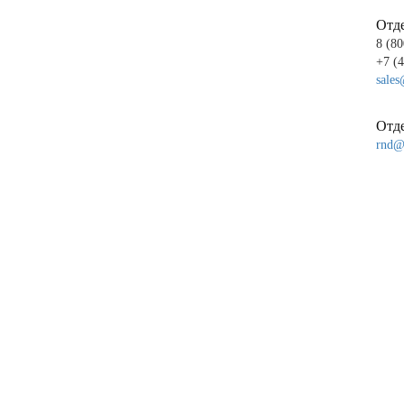
Отд
8 (80
+7 (
sales
Отде
rnd@p