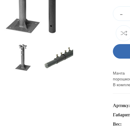
-
Мачта 
порошков
В компле
Артику
Габари
Вес: