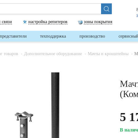
 связи
настройка репитеров
зоны покрытия
представители
техподдержка
производство
сервисный
ог товаров
Дополнительное оборудование
Мачты и кронштейны
М
Мачт
(Ком
5 1
В нали