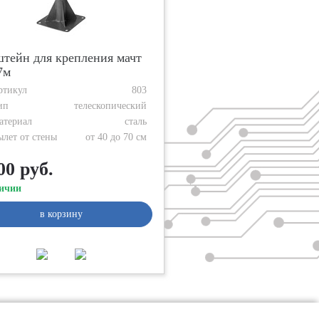
тейн для крепления мачт
7м
ртикул
803
ип
телескопический
атериал
сталь
ылет от стены
от 40 до 70 см
00 руб.
ичии
в корзину