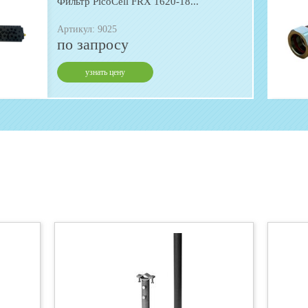
Фильтр PicoCell FRX 1620-18...
Артикул: 9025
по запросу
узнать цену