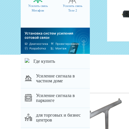
Переходник угловой N-411
Усилить связь
Усилить связь
Мегафон
Теле 2
Артикул: 911
590 руб.
добавить
Где купить
Похожие товары
Усиление сигнала в
частном доме
Усиление сигнала в
паркинге
для торговых и бизнес
центров