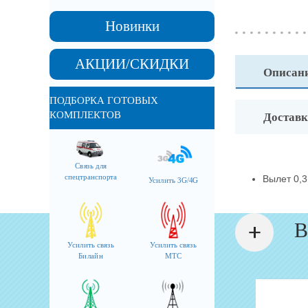
Новинки
АКЦИИ/СКИДКИ
Описан
ПОДБОРКА ГОТОВЫХ
КОМПЛЕКТОВ
Доставк
Связь для
спецтранспорта
Вылет 0,3
Усилить 3G/4G
В
Усилить связь
Усилить связь
Билайн
МТС
Мачты и кронштейны