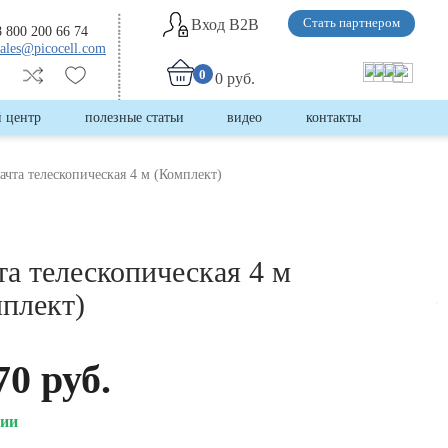
Вход B2B
Стать партнером
8 800 200 66 74
sales@picocell.com
0
0 руб.
 центр
полезные статьи
видео
контакты
ачта телескопическая 4 м (Комплект)
а телескопическая 4 м
плект)
70 руб.
чии