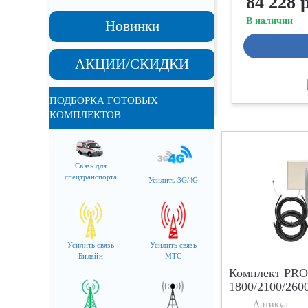
84 228 
0 - 5 дБ
5 - 10 дБ
В наличии
Новинки
10 - 30 дБ
30 - 50 дБ
АКЦИИ/СКИДКИ
50 - 70 дБ
70 - 100 дБ
ПОДБОРКА ГОТОВЫХ
КОМПЛЕКТОВ
очистить фильтры
Связь для
спецтранспорта
Усилить 3G/4G
Усилить связь
Усилить связь
Билайн
МТС
Комплект PR
1800/2100/260
Артикул