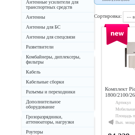
Антенные усилители для
Мобильная связь
транспортных средств
2G
Сортировка:
Антенны
--- 
3G
Антенны для БС
4G
Антенны для спецсвязи
WiFi
Разветвители
Комбайнеры, диплексеры,
фильтры
Площадь покрытия
Кабель
0 - 500 м²
Кабельные сборки
500 - 1000 м²
Комплект Pi
1000 - 1500 м²
Разъемы и переходники
1800/2100/2
1500 - 50000 м²
Дополнительное
Артикул
оборудование
Мобильная
Площадь 
Грозоразрядники,
аттенюаторы, нагрузки
Вых. мощн
Коэф. усиления
Роутеры