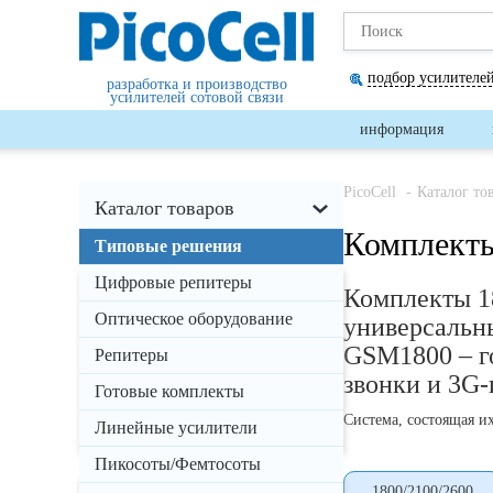
подбор усилителей
разработка и производство
усилителей сотовой связи
информация
PicoCell
Каталог то
Каталог товаров
Комплекты
Типовые решения
Цифровые репитеры
Комплекты 1
Цена
Оптическое оборудование
универсальны
от
до
руб
GSM1800 – г
Репитеры
звонки и 3G-
Готовые комплекты
применить
Система, состоящая их
Линейные усилители
Пикосоты/Фемтосоты
1800/2100/2600