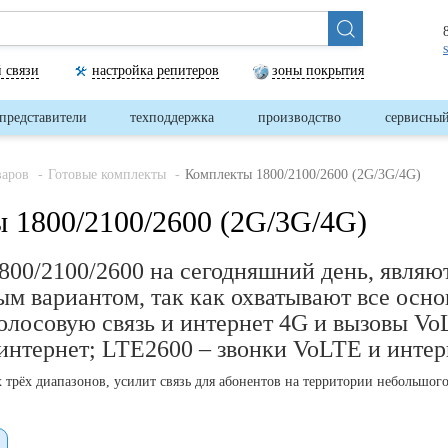
 связи
настройка репитеров
зоны покрытия
представители
техподдержка
производство
сервисный
варов
Готовые комплекты
Комплекты 1800/2100/2600 (2G/3G/4G)
 1800/2100/2600 (2G/3G/4G)
800/2100/2600 на сегодняшний день, являю
м вариантом, так как охватывают все осно
олосовую связь и интернет 4G и вызовы V
интернет; LTE2600 – звонки VoLTE и интер
 трёх диапазонов, усилит связь для абонентов на территории небольшого