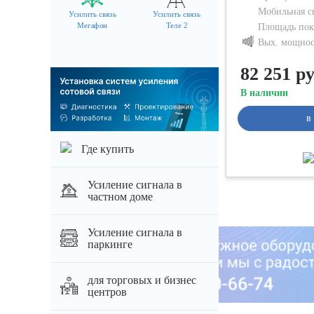
Мобильная с
Усилить связь
Усилить связь
Мегафон
Теле 2
Площадь пок
Вых. мощнос
82 251 ру
В наличии
в
Где купить
Усиление сигнала в
частном доме
Усиление сигнала в
паркинге
для торговых и бизнес
центров