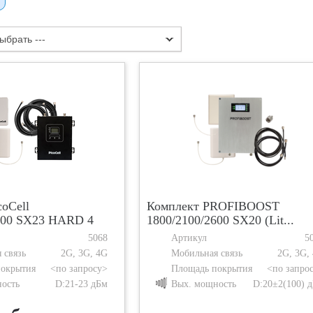
выбрать ---
coCell
Комплект PROFIBOOST
600 SX23 HARD 4
1800/2100/2600 SX20 (Lit...
5068
Артикул
5
 связь
2G, 3G, 4G
Мобильная связь
2G, 3G,
покрытия
<по запросу>
Площадь покрытия
<по запро
ость
D:21-23 дБм
Вых. мощность
D:20±2(100) 