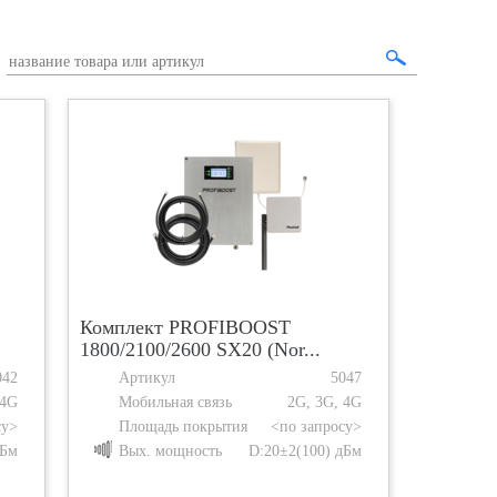
Комплект PROFIBOOST
1800/2100/2600 SX20 (Nor...
042
Артикул
5047
 4G
Мобильная связь
2G, 3G, 4G
су>
Площадь покрытия
<по запросу>
дБм
Вых. мощность
D:20±2(100) дБм