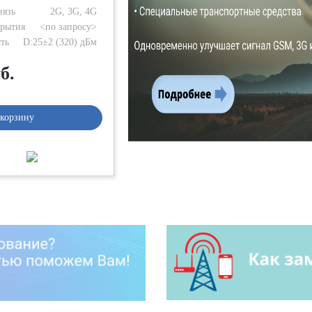
вязь
2G, 3G, 4G
рытия
<по запросу>
ть
D:25±2 (320) дБм
б.
 корзину