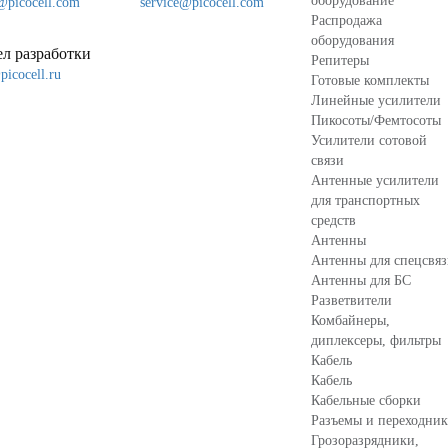
оборудование
@picocell.com
service@picocell.com
Распродажа
оборудования
л разработки
Репитеры
icocell.ru
Готовые комплекты
Линейные усилители
Пикосоты/Фемтосоты
Усилители сотовой
связи
Антенные усилители
для транспортных
средств
Антенны
Антенны для спецсвя
Антенны для БС
Разветвители
Комбайнеры,
диплексеры, фильтры
Кабель
Кабель
Кабельные сборки
Разъемы и переходни
Грозоразрядники,