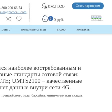
Вход B2B
Стать партнером
8 800 200 66 74
sales@picocell.com
0
0 руб.
 центр
полезные статьи
видео
контакты
тся наиболее востребованным и
вные стандарты сотовой связи:
oLTE; UMTS2100 – качественные
нет данные внутри сети 4G.
 тренажёрного зала, бассейна, мини-отеля или склада.