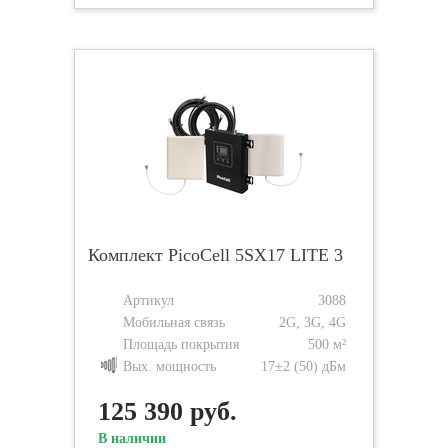
Комплект PicoCell 5SХ17 LITE 3
Артикул
3088
Мобильная связь
2G, 3G, 4G
Площадь покрытия
500 м²
Вых. мощность
17±2 (50) дБм
125 390 руб.
В наличии