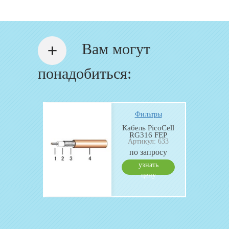
Вам могут
понадобиться:
тры
Фильтры
а CH-1
Кабель PicoCell
 1103
RG316 FEP
Артикул: 633
руб.
по запросу
ить
узнать
цену