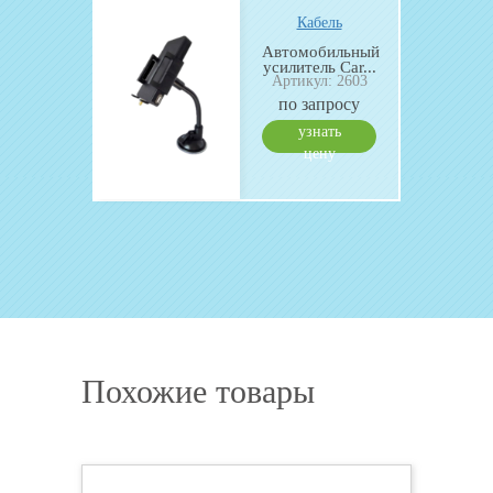
ль
Кабель
ект
Автомобильный
l Е900
усилитель Car...
Артикул: 2603
...
: 3028
по запросу
 руб.
узнать
ить
цену
Похожие товары