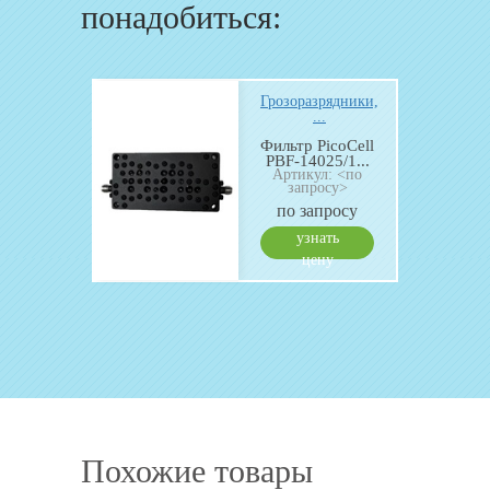
понадобиться:
ядники,
Грозоразрядники,
...
onal
Фильтр PicoCell
r 10-
PBF-14025/1...
Артикул: <по
...
запросу>
: 218
по запросу
росу
узнать
ть
цену
у
Похожие товары