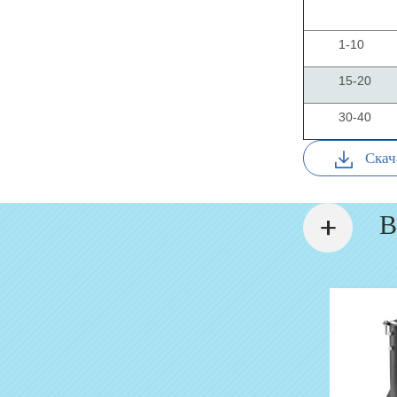
1-10
15-20
30-40
Скач
В
Грозоразрядники, ...
Разветвитель AN Coupler 1/3
Артикул: 202
по запросу