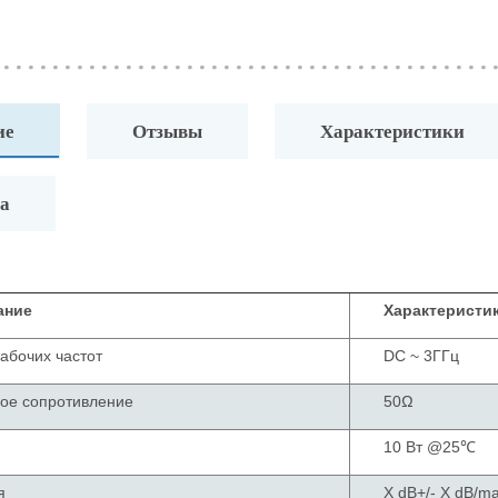
ие
Отзывы
Характеристики
а
ание
Характеристи
абочих частот
DC ~ 3ГГц
ое сопротивление
50Ω
10 Вт @25℃
я
X dB+/- X dB/m