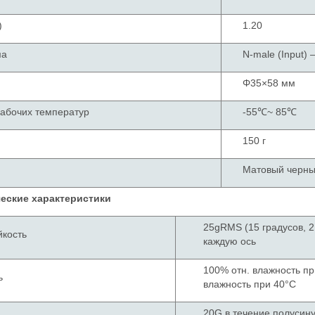
)
1.20
ма
N-male (Input) 
иты
Φ35×58 мм
абочих температур
-55℃~ 85℃
150 г
Матовый черн
еские характеристики
25gRMS (15 градусов, 2 
ростойкость
каждую ось
100% отн. влажность пр
ь
влажность при 40°C
20G в течение полусин