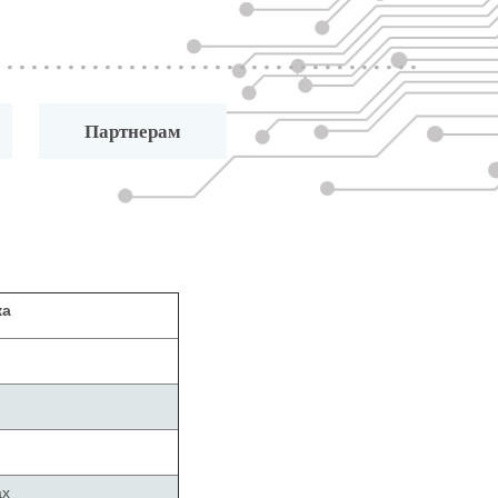
Партнерам
ка
ax