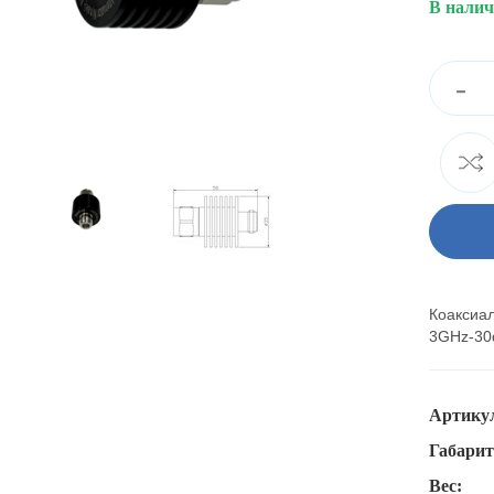
В нали
-
Коаксиа
3GHz-30
Артику
Габари
Вес: