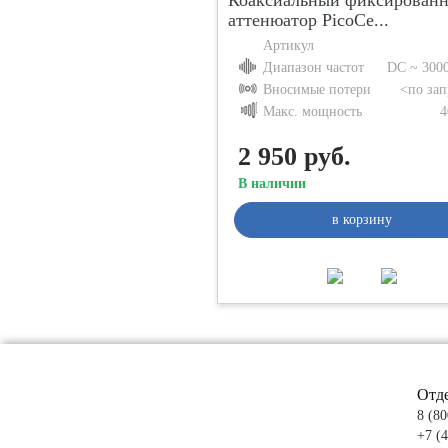
Коаксиальный фиксирован
аттенюатор PicoCe...
Артикул
Диапазон частот
DC ~ 300
Вносимые потери
<по зап
Макс. мощность
4
2 950 руб.
В наличии
в корзину
Отд
8 (80
+7 (