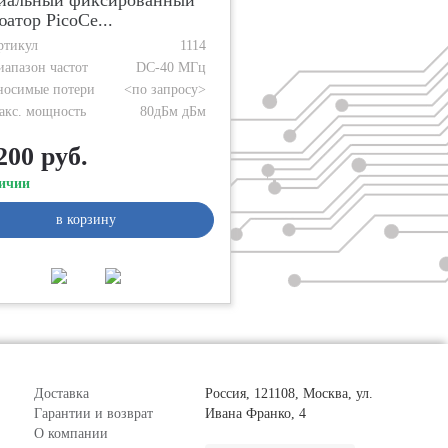
иальный фиксированный
юатор PicoCe...
ртикул
1114
иапазон частот
DC-40 МГц
носимые потери
<по запросу>
акс. мощность
80дБм дБм
200 руб.
ичии
в корзину
Доставка
Россия, 121108, Москва, ул.
Гарантии и возврат
Ивана Франко, 4
О компании