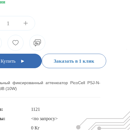
чии
+
Купить
Заказать в 1 клик
льный фиксированный аттенюатор PicoCell PSJ-N-
dB (10W)
л:
1121
ты:
<по запросу>
0 Кг