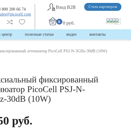
Вход B2B
Стать партнером
8 800 200 66 74
sales@picocell.com
0
0 руб.
 центр
полезные статьи
видео
контакты
иксированный аттенюатор PicoCell PSJ-N-3GHz-30dB (10W)
ксиальный фиксированный
нюатор PicoCell PSJ-N-
z-30dB (10W)
50 руб.