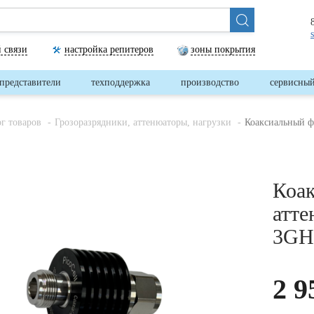
 связи
настройка репитеров
зоны покрытия
представители
техподдержка
производство
сервисный
ог товаров
Грозоразрядники, аттенюаторы, нагрузки
Коаксиальный ф
Коа
атте
3GH
2 9