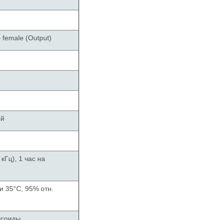
– female (Output)
ый
кГц), 1 час на
и 35°C, 95% отн.
усоиды