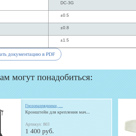
DC-3G
±0.5
±0.8
±1.5
ать документацию в PDF
ам могут понадобиться:
Грозоразрядники, ...
Кронштейн для крепления мач...
Артикул: 803
1 400 руб.