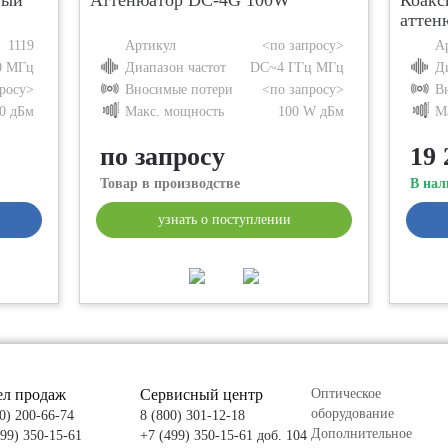
ный
Аттенюатор DC-4G 100W
Коакс
аттен
1119
Артикул
<по запросу>
А
0 МГц
Диапазон частот
DC~4 ГГц МГц
Д
росу>
Вносимые потери
<по запросу>
В
0 дБм
Макс. мощность
100 W дБм
М
по запросу
19 
Товар в производстве
В нал
узнать о поступлении
ел продаж
Сервисный центр
Оптическое
оборудование
0) 200-66-74
8 (800) 301-12-18
Дополнительное
499) 350-15-61
+7 (499) 350-15-61 доб. 104