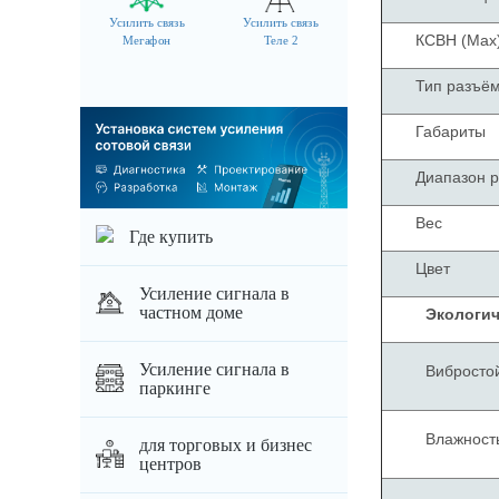
Усилить связь
Усилить связь
КСВН (Max
Мегафон
Теле 2
Тип разъё
Габар
Диапазон р
Вес
Где купить
Цвет
Усиление сигнала в
частном доме
Экологич
Усиление сигнала в
Виб
паркинге
Влажност
для торговых и бизнес
центров