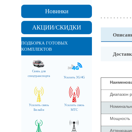
Новинки
АКЦИИ/СКИДКИ
Описан
ПОДБОРКА ГОТОВЫХ
КОМПЛЕКТОВ
Доставк
Связь для
спецтранспорта
Усилить 3G/4G
Наименов
Диапазон р
Усилить связь
Усилить связь
Номинальн
Билайн
МТС
Мощность
Аттенюаци