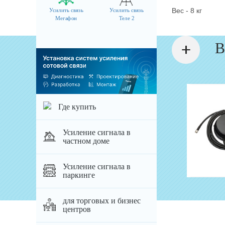
Вес - 8 кг
Усилить связь
Усилить связь
Мегафон
Теле 2
В
Мачты и кронштейны
Комплект PROFIBOOST 1800/21...
Где купить
Артикул: 5049
Усиление сигнала в
52 783 руб.
частном доме
добавить
Усиление сигнала в
паркинге
для торговых и бизнес
центров