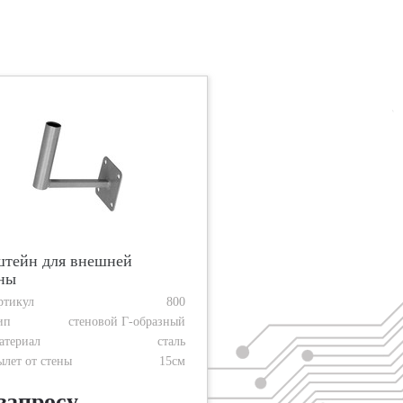
тейн для внешней
ны
ртикул
800
ип
стеновой Г-образный
атериал
сталь
ылет от стены
15см
запросу