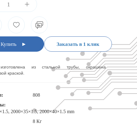
+
Купить
Заказать в 1 клик
изготовлена из стальной трубы, окрашена
ой краской.
л:
808
ты:
×1.5, 2000×35×1.5, 2000×40×1.5 mm
8 Кг