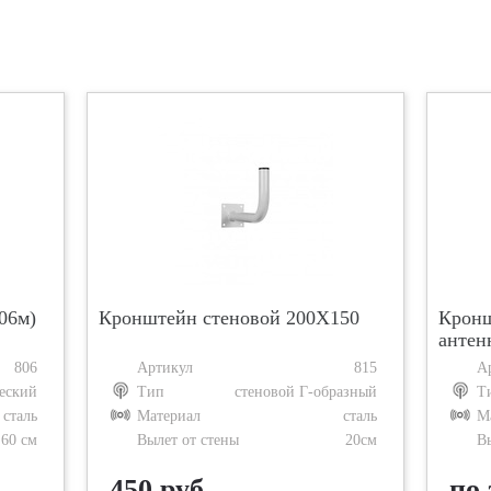
-06м)
Кронштейн стеновой 200X150
Кронш
антен
806
Артикул
815
А
еский
Тип
стеновой Г-образный
Т
сталь
Материал
сталь
М
 60 см
Вылет от стены
20см
В
450 руб.
по 