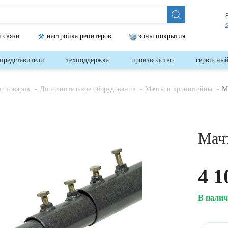
 связи
настройка репитеров
зоны покрытия
представители
техподдержка
производство
сервисный
ог товаров
Дополнительное оборудование
Мачты и кронштейны
М
Мачт
4 1
В нали