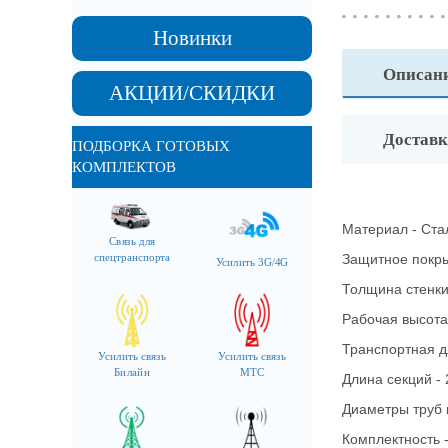
Новинки
Описан
АКЦИИ/СКИДКИ
Доставк
ПОДБОРКА ГОТОВЫХ
КОМПЛЕКТОВ
Материал - Ста
Связь для
Защитное покр
спецтранспорта
Усилить 3G/4G
Толщина стенки
Рабочая высота 
Транспортная д
Усилить связь
Усилить связь
Билайн
МТС
Длина секций -
Диаметры труб 
Комплектность -