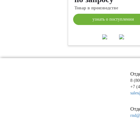
Товар в производстве
узнать о поступлении
Отд
8 (80
+7 (
sales
Отде
rnd@p