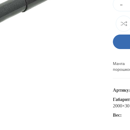
-
Мачта 
порошков
Артику
Габари
2000×30
Вес: