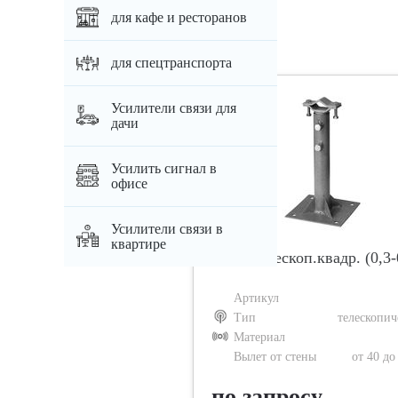
Похожие товары
для кафе и ресторанов
для спецтранспорта
Усилители связи для
дачи
Усилить сигнал в
офисе
Усилители связи в
квартире
Вынос телескоп.квадр. (0,3
Артикул
Тип
телескопич
Материал
Вылет от стены
от 40 до
по запросу