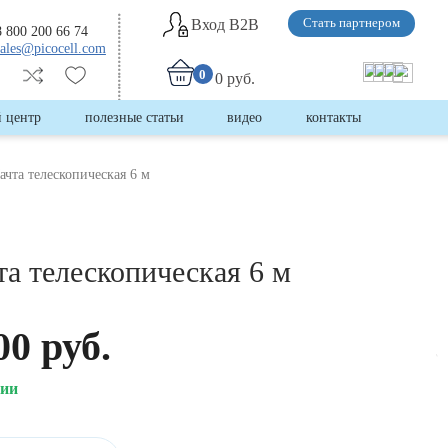
Вход B2B
Стать партнером
8 800 200 66 74
sales@picocell.com
0
0 руб.
 центр
полезные статьи
видео
контакты
ачта телескопическая 6 м
а телескопическая 6 м
00 руб.
чии