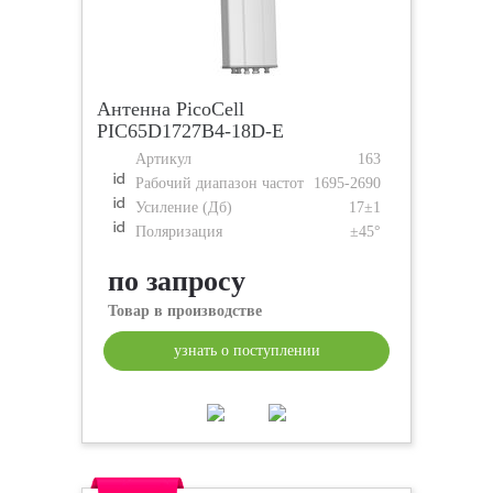
Антенна PicoCell
PIC65D1727B4-18D-E
Артикул
163
Рабочий диапазон частот
1695-2690
Усиление (Дб)
17±1
Поляризация
±45°
по запросу
Товар в производстве
узнать о поступлении