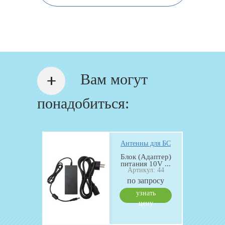
Вам могут
понадобиться:
для БС
Антенны для БС
итель
Блок (Адаптер)
upler
питания 10V ...
Артикул: 44
.
: 213
по запросу
руб.
узнать
ить
цену