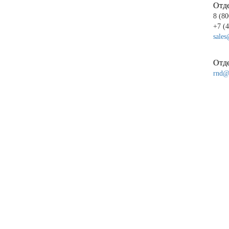
Отд
8 (80
+7 (
sales
Отде
rnd@p