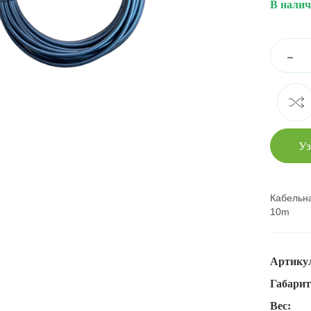
В налич
-
Уз
Кабельна
10m
Артику
Габари
Вес: