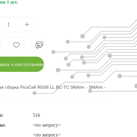
ии 1 шт.
+
нать о поступлении
я сборка PicoCell RG58 LL BC-TC SMA/m - SMA/m -
л:
516
ты:
<по запросу>
<по запросу>