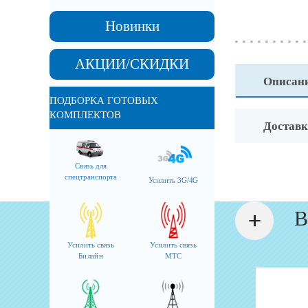
Новинки
АКЦИИ/СКИДКИ
Описан
ПОДБОРКА ГОТОВЫХ
КОМПЛЕКТОВ
Доставк
Связь для
спецтранспорта
Усилить 3G/4G
В
Усилить связь
Усилить связь
Билайн
МТС
Кабельные сборки
Антенна AO-2400/5800-5 Wi-Fi