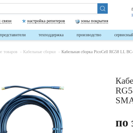
 связи
настройка репитеров
зоны покрытия
представители
техподдержка
производство
сервисный
ог товаров
Кабельные сборки
Кабельная сборка PicoCell RG58 LL B
Кабе
RG5
SMA
по 