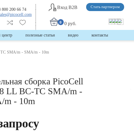
Вход B2B
Стать партнером
8 800 200 66 74
sales@picocell.com
0
0 руб.
 центр
полезные статьи
видео
контакты
C-TC SMA/m - SMA/m - 10m
льная сборка PicoCell
8 LL BC-TC SMA/m -
/m - 10m
запросу