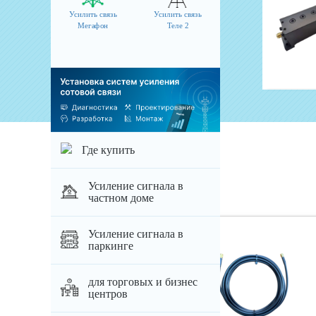
Усилить связь
Усилить связь
Артикул: 160
Мегафон
Теле 2
по запросу
узнать цену
Где купить
Похожие товары
Усиление сигнала в
частном доме
Усиление сигнала в
паркинге
для торговых и бизнес
центров