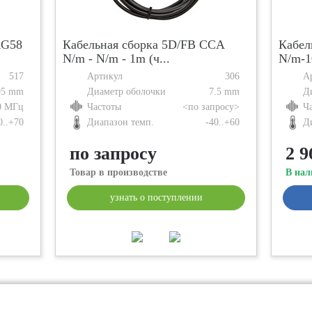
RG58
Кабельная сборка 5D/FB CCA
Кабел
N/m - N/m - 1m (ч...
N/m-1
517
Артикул
306
А
95 mm
Диаметр оболочки
7.5 mm
Д
0 МГц
Частоты
<по запросу>
Ч
0..+70
Диапазон темп.
-40..+60
Д
по запросу
2 9
Товар в производстве
В нал
узнать о поступлении