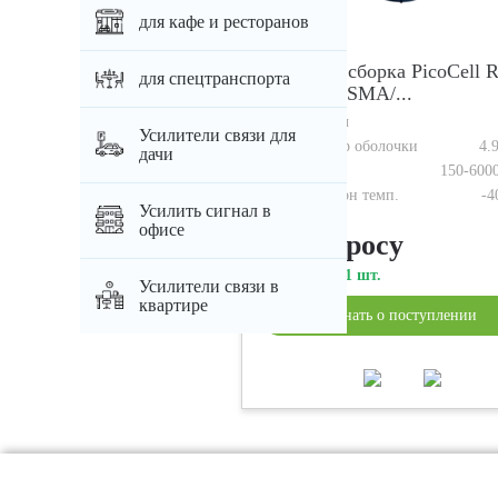
для кафе и ресторанов
Кабельная сборка PicoCell 
для спецтранспорта
LL BC-TC SMA/...
Артикул
Усилители связи для
Диаметр оболочки
4.
дачи
Частоты
150-600
Диапазон темп.
-4
Усилить сигнал в
офисе
по запросу
В наличии 1 шт.
Усилители связи в
квартире
узнать о поступлении