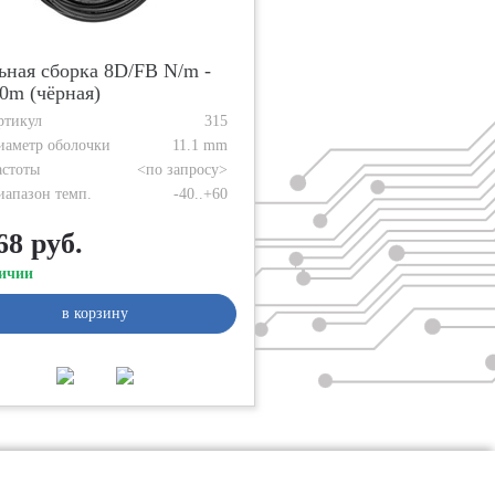
ьная сборка 8D/FB N/m -
0m (чёрная)
ртикул
315
иаметр оболочки
11.1 mm
астоты
<по запросу>
иапазон темп.
-40..+60
68 руб.
ичии
в корзину