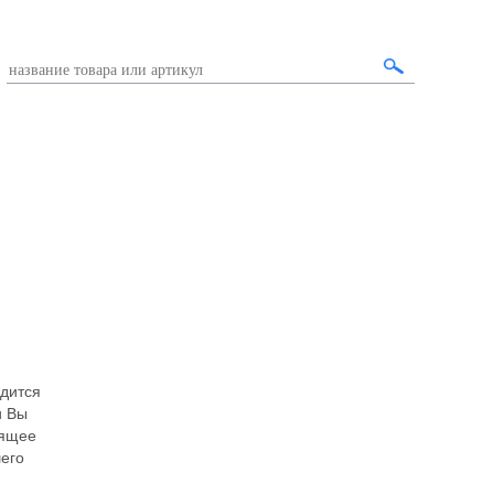
дится
и Вы
оящее
его