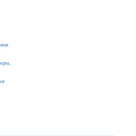
вязи
еры,
ки