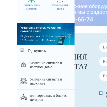
Усилить связь
Усилить связь
Мегафон
Теле 2
НУЖНА
Где купить
КОНСУЛЬТАЦИЯ
Усиление сигнала в
СПЕЦИАЛИСТА?
частном доме
Усиление сигнала в
паркинге
для торговых и бизнес
центров