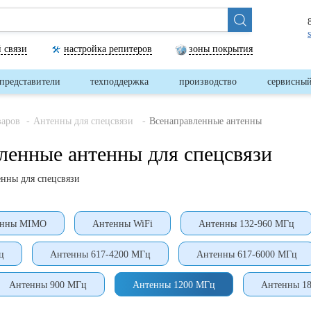
 связи
настройка репитеров
зоны покрытия
представители
техподдержка
производство
сервисный
варов
Антенны для спецсвязи
Всенаправленные антенны
ленные антенны для спецсвязи
нны для спецсвязи
енны MIMO
Антенны WiFi
Антенны 132-960 МГц
ц
Антенны 617-4200 МГц
Антенны 617-6000 МГц
Антенны 900 МГц
Антенны 1200 МГц
Антенны 1