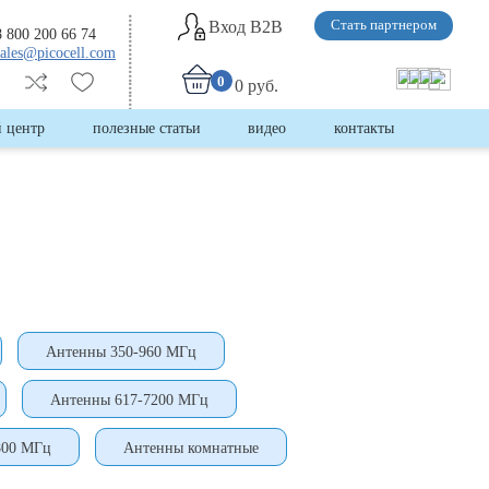
Вход B2B
Стать партнером
8 800 200 66 74
sales@picocell.com
0
0 руб.
 центр
полезные статьи
видео
контакты
Антенны 350-960 МГц
Антенны 617-7200 МГц
800 МГц
Антенны комнатные