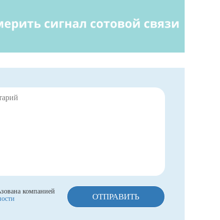
ьзована компанией
ОТПРАВИТЬ
ности