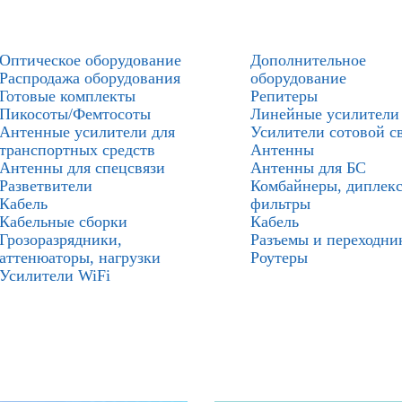
Оптическое оборудование
Дополнительное
Распродажа оборудования
оборудование
Готовые комплекты
Репитеры
Пикосоты/Фемтосоты
Линейные усилители
Антенные усилители для
Усилители сотовой с
транспортных средств
Антенны
Антенны для спецсвязи
Антенны для БС
Разветвители
Комбайнеры, диплекс
Кабель
фильтры
Кабельные сборки
Кабель
Грозоразрядники,
Разъемы и переходни
аттенюаторы, нагрузки
Роутеры
Усилители WiFi