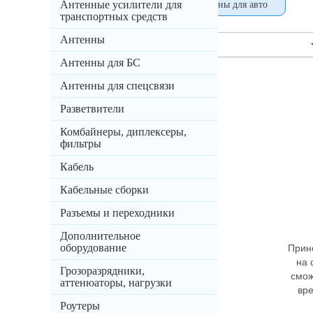
Антенные усилители для
Антенны уличные
Антенны для авто
транспортных средств
Антенны
Сортировка:
--- выбрать ---
Антенны для БС
Антенны для спецсвязи
Разветвители
Комбайнеры, диплексеры,
фильтры
Кабель
Кабельные сборки
Разъемы и переходники
Дополнительное
оборудование
Прин
на 
Грозоразрядники,
смож
аттенюаторы, нагрузки
вр
Роутеры