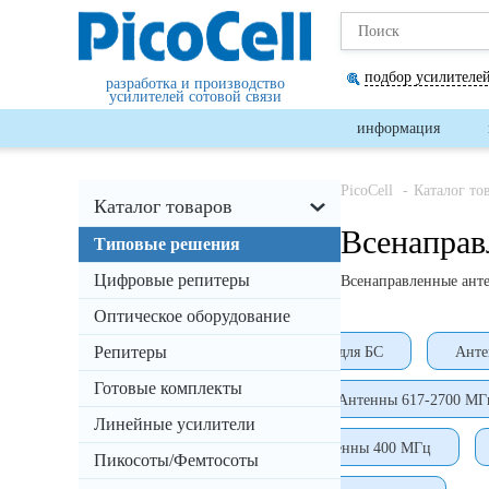
подбор усилителей
разработка и производство
усилителей сотовой связи
информация
PicoCell
Каталог то
Каталог товаров
Всенаправ
Типовые решения
Цифровые репитеры
Всенаправленные анте
Оптическое оборудование
Репитеры
Антенны DAS
Антенны для БС
Ант
Готовые комплекты
Антенны 380-6000 МГц
Антенны 617-2700 МГ
Линейные усилители
Антенны 3800 МГц
Антенны 400 МГц
Пикосоты/Фемтосоты